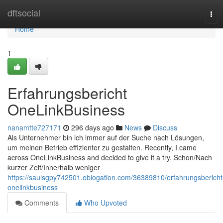
Home
dftsocial
Tog
navi
Home
1
Erfahrungsbericht
OneLinkBusiness
nanamtte727171
296 days ago
News
Discuss
Als Unternehmer bin ich immer auf der Suche nach Lösungen,
um meinen Betrieb effizienter zu gestalten. Recently, I came
across OneLinkBusiness and decided to give it a try. Schon/Nach
kurzer Zeit/Innerhalb weniger
https://saulsgpy742501.oblogation.com/36389810/erfahrungsbericht
onelinkbusiness
Comments
Who Upvoted