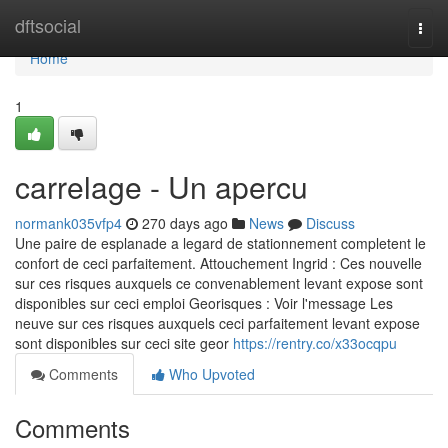
Home
dftsocial
Togg
navi
Home
1
carrelage - Un apercu
normank035vfp4
270 days ago
News
Discuss
Une paire de esplanade a legard de stationnement completent le
confort de ceci parfaitement. Attouchement Ingrid : Ces nouvelle
sur ces risques auxquels ce convenablement levant expose sont
disponibles sur ceci emploi Georisques : Voir l'message Les
neuve sur ces risques auxquels ceci parfaitement levant expose
sont disponibles sur ceci site geor
https://rentry.co/x33ocqpu
Comments
Who Upvoted
Comments