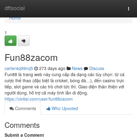
Home
dftsocial
Togg
navi
Home
1
Fun88zacom
carter4q99roj5
273 days ago
News
Discuss
Fun88 là trang web này cung cấp đa dạng các tùy chọn: từ cá
cược thể thao (đặc biệt là cricket, bóng đá…), đến casino trực
tiếp, slot game và các trò chơi tức thì. Giao diện thân thiện với
người dùng, hỗ trợ cả máy tính lẫn di động,
https://civitai.com/user/fun88zacom
Comments
Who Upvoted
Comments
Submit a Comment