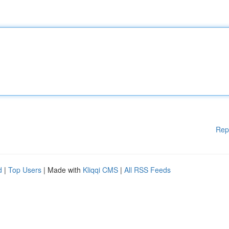
Rep
d
|
Top Users
| Made with
Kliqqi CMS
|
All RSS Feeds