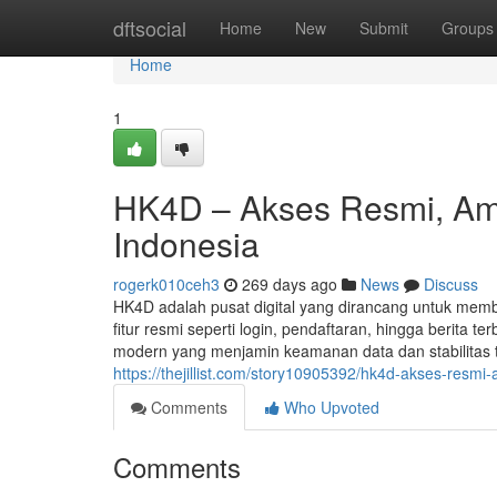
Home
dftsocial
Home
New
Submit
Groups
Home
1
HK4D – Akses Resmi, Am
Indonesia
rogerk010ceh3
269 days ago
News
Discuss
HK4D adalah pusat digital yang dirancang untuk memb
fitur resmi seperti login, pendaftaran, hingga berit
modern yang menjamin keamanan data dan stabilitas ti
https://thejillist.com/story10905392/hk4d-akses-resm
Comments
Who Upvoted
Comments