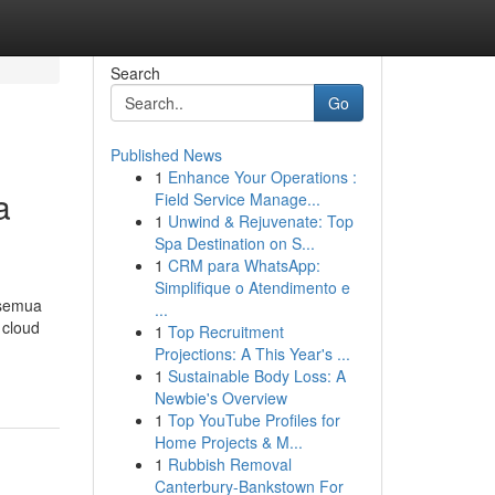
Search
Go
Published News
1
Enhance Your Operations :
a
Field Service Manage...
1
Unwind & Rejuvenate: Top
Spa Destination on S...
1
CRM para WhatsApp:
Simplifique o Atendimento e
 semua
...
 cloud
1
Top Recruitment
Projections: A This Year's ...
1
Sustainable Body Loss: A
Newbie's Overview
1
Top YouTube Profiles for
Home Projects & M...
1
Rubbish Removal
Canterbury-Bankstown For