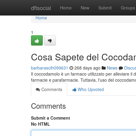
Home
dftsocial
Home
New
Submit
Groups
Home
1
Cosa Sapete del Cocodamol
barbarascih099631
268 days ago
News
Discu
Il coccodamolo è un farmaco utilizzato per alleviare il 
farmacie e parafarmacie. Tuttavia, l'uso del coccoda
Comments
Who Upvoted
Comments
Submit a Comment
No HTML