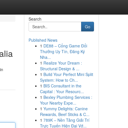
Search
Go
Published News
1
DE88 – Cổng Game Đổi
alia
Thưởng Uy Tín, Đăng Ký
Nha...
1
Realize Your Dream :
Structural Design & ...
in
1
Build Your Perfect Mini Split
System: How to Ch...
1
BIS Consultant in the
Capital : Your Resourc...
1
Bexley Plumbing Services :
Your Nearby Expe...
1
Yummy Delights: Canine
Rewards, Beef Sticks & C...
1
789K – Nền Tảng Giải Trí
Trực Tuyến Hiện Đại Vớ...