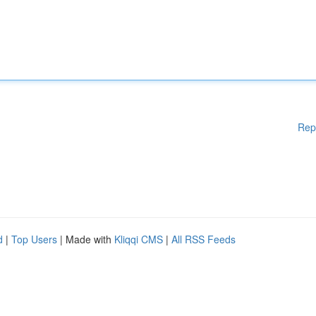
Rep
d
|
Top Users
| Made with
Kliqqi CMS
|
All RSS Feeds