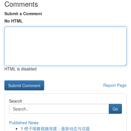
Comments
Submit a Comment
No HTML
HTML is disabled
Report Page
Search
Go
Published News
1
橙子喵酱视频泄露：最新动态与话题