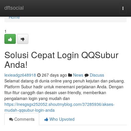
Home
dftsocial
Togg
navi
Home
1
Solusi Cepat Login QQSubur
Anda!
lexieadgz648918
267 days ago
News
Discuss
Selamat datang di dunia online yang penuh kejutan dan peluang.
Platform Subur hadir untuk menemani perjalanan Anda. Dengan
fitur-fitur canggih dan desain user-friendly, memberikan
pengalaman login yang mudah dan
https://inesgsgx252052.shoutmyblog.com/37285936/akses-
mudah-qqsubur-login-anda
Comments
Who Upvoted