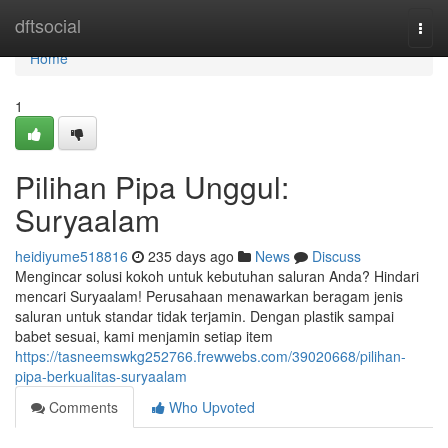
Home
dftsocial
Togg
navi
Home
1
Pilihan Pipa Unggul:
Suryaalam
heidiyume518816
235 days ago
News
Discuss
Mengincar solusi kokoh untuk kebutuhan saluran Anda? Hindari
mencari Suryaalam! Perusahaan menawarkan beragam jenis
saluran untuk standar tidak terjamin. Dengan plastik sampai
babet sesuai, kami menjamin setiap item
https://tasneemswkg252766.frewwebs.com/39020668/pilihan-
pipa-berkualitas-suryaalam
Comments
Who Upvoted