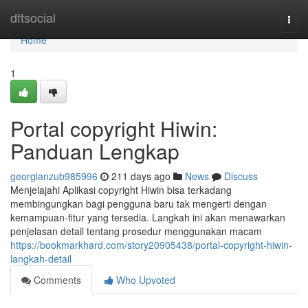
Home
dftsocial
Togg
navi
Home
1
Portal copyright Hiwin:
Panduan Lengkap
georgianzub985996
211 days ago
News
Discuss
Menjelajahi Aplikasi copyright Hiwin bisa terkadang
membingungkan bagi pengguna baru tak mengerti dengan
kemampuan-fitur yang tersedia. Langkah ini akan menawarkan
penjelasan detail tentang prosedur menggunakan macam
https://bookmarkhard.com/story20905438/portal-copyright-hiwin-
langkah-detail
Comments
Who Upvoted