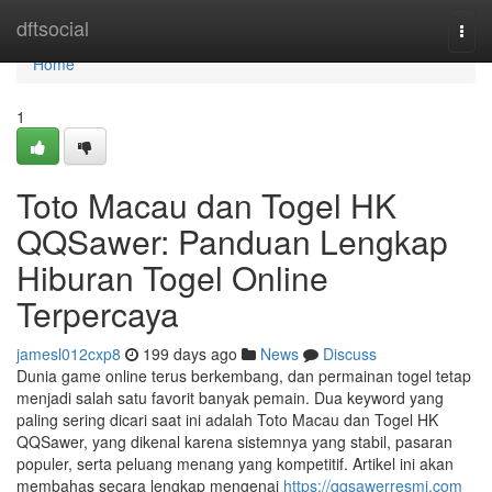
Home
dftsocial
Togg
navi
Home
1
Toto Macau dan Togel HK
QQSawer: Panduan Lengkap
Hiburan Togel Online
Terpercaya
jamesl012cxp8
199 days ago
News
Discuss
Dunia game online terus berkembang, dan permainan togel tetap
menjadi salah satu favorit banyak pemain. Dua keyword yang
paling sering dicari saat ini adalah Toto Macau dan Togel HK
QQSawer, yang dikenal karena sistemnya yang stabil, pasaran
populer, serta peluang menang yang kompetitif. Artikel ini akan
membahas secara lengkap mengenai
https://qqsawerresmi.com