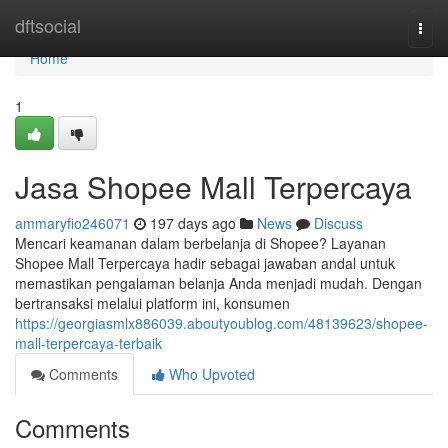
Home
dftsocial
Togg
navi
Home
1
Jasa Shopee Mall Terpercaya
ammaryfio246071
197 days ago
News
Discuss
Mencari keamanan dalam berbelanja di Shopee? Layanan
Shopee Mall Terpercaya hadir sebagai jawaban andal untuk
memastikan pengalaman belanja Anda menjadi mudah. Dengan
bertransaksi melalui platform ini, konsumen
https://georgiasmlx886039.aboutyoublog.com/48139623/shopee-
mall-terpercaya-terbaik
Comments
Who Upvoted
Comments