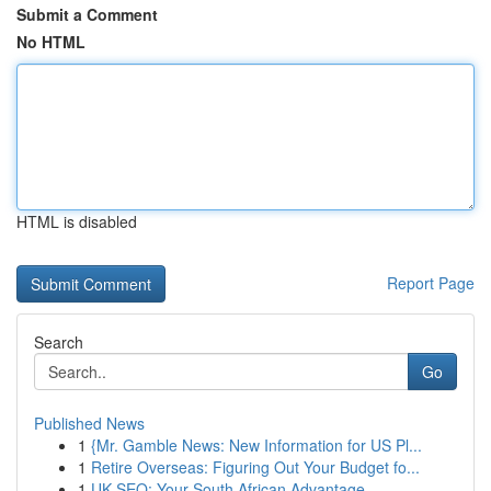
Submit a Comment
No HTML
HTML is disabled
Report Page
Search
Go
Published News
1
{Mr. Gamble News: New Information for US Pl...
1
Retire Overseas: Figuring Out Your Budget fo...
1
UK SEO: Your South African Advantage