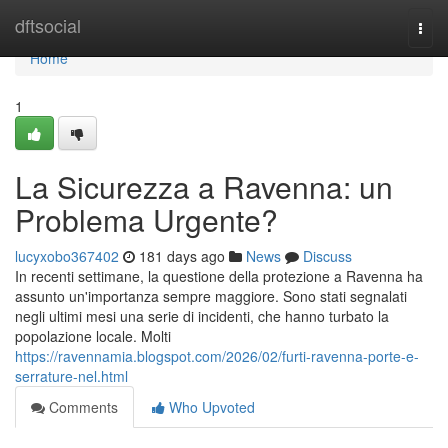
Home
dftsocial
Togg
navi
Home
1
La Sicurezza a Ravenna: un
Problema Urgente?
lucyxobo367402
181 days ago
News
Discuss
In recenti settimane, la questione della protezione a Ravenna ha
assunto un'importanza sempre maggiore. Sono stati segnalati
negli ultimi mesi una serie di incidenti, che hanno turbato la
popolazione locale. Molti
https://ravennamia.blogspot.com/2026/02/furti-ravenna-porte-e-
serrature-nel.html
Comments
Who Upvoted