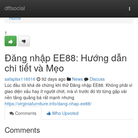
Home
dftsocial
Togg
navi
Home
1
Đăng nhập EE88: Hướng dẫn
chi tiết và Mẹo
safaplsx116016
92 days ago
News
Discuss
Lúc đầu tôi khá dè chừng khi thử Đăng nhập EE88. Không phải vì
giao diện xấu hay ít người chơi, mà vì trước đó tôi từng gặp vài
nền tảng quảng bá rất mạnh nhưng
https://virginiafurniture.info/dang-nhap-ee88/
Comments
Who Upvoted
Comments