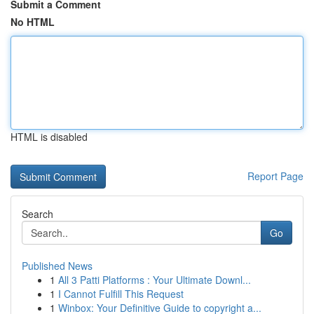
Submit a Comment
No HTML
HTML is disabled
Report Page
Search
Go
Published News
1
All 3 Patti Platforms : Your Ultimate Downl...
1
I Cannot Fulfill This Request
1
Winbox: Your Definitive Guide to copyright a...