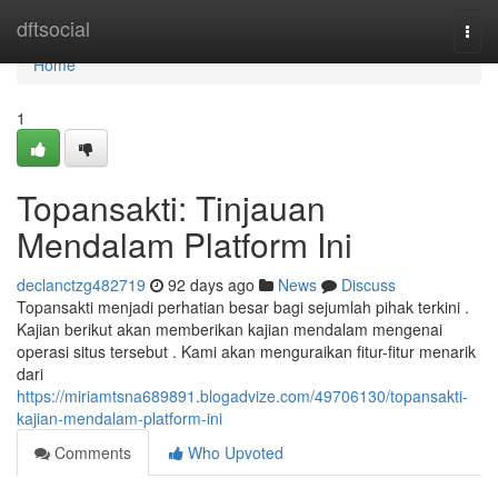
Home
dftsocial
Togg
navi
Home
1
Topansakti: Tinjauan
Mendalam Platform Ini
declanctzg482719
92 days ago
News
Discuss
Topansakti menjadi perhatian besar bagi sejumlah pihak terkini .
Kajian berikut akan memberikan kajian mendalam mengenai
operasi situs tersebut . Kami akan menguraikan fitur-fitur menarik
dari
https://miriamtsna689891.blogadvize.com/49706130/topansakti-
kajian-mendalam-platform-ini
Comments
Who Upvoted