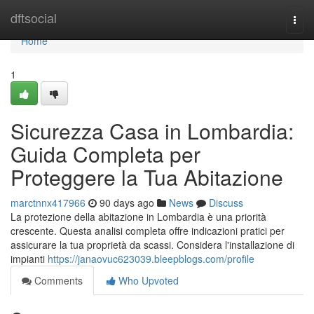
Home
dftsocial
Togg
navi
Home
1
Sicurezza Casa in Lombardia:
Guida Completa per
Proteggere la Tua Abitazione
marctnnx417966
90 days ago
News
Discuss
La protezione della abitazione in Lombardia è una priorità
crescente. Questa analisi completa offre indicazioni pratici per
assicurare la tua proprietà da scassi. Considera l'installazione di
impianti
https://janaovuc623039.bleepblogs.com/profile
Comments
Who Upvoted