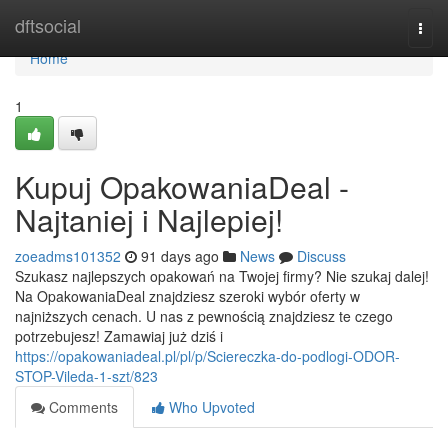
Home
dftsocial
Togg
navi
Home
1
Kupuj OpakowaniaDeal -
Najtaniej i Najlepiej!
zoeadms101352
91 days ago
News
Discuss
Szukasz najlepszych opakowań na Twojej firmy? Nie szukaj dalej!
Na OpakowaniaDeal znajdziesz szeroki wybór oferty w
najniższych cenach. U nas z pewnością znajdziesz te czego
potrzebujesz! Zamawiaj już dziś i
https://opakowaniadeal.pl/pl/p/Sciereczka-do-podlogi-ODOR-
STOP-Vileda-1-szt/823
Comments
Who Upvoted