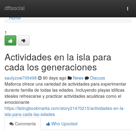
Home
dftsocial
Togg
navi
Home
1
Actividades en la isla para
cada los generaciones
saulyzow705498
90 days ago
News
Discuss
Mallorca ofrece una variedad de actividades para experimentar
durante familia de todas las edades. Incluyendo playas idílicas
ideales refrescarse y practicar actividades acuáticas como el
emocionante
https://listingbookmarks.com/story21470215/actividades-en-la-
isla-para-cada-las-edades
Comments
Who Upvoted