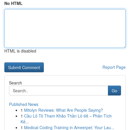
No HTML
HTML is disabled
Report Page
Search
Go
Published News
1
Mitolyn Reviews: What Are People Saying?
1
Cầu Lô Tô Tham Khảo Thần Lô 68 – Phân Tích
Kế...
1
Medical Coding Training in Ameerpet: Your Lau...