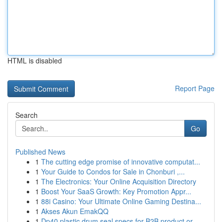
HTML is disabled
Report Page
Search
Go
Published News
1
The cutting edge promise of innovative computat...
1
Your Guide to Condos for Sale in Chonburi ,...
1
The Electronics: Your Online Acquisition Directory
1
Boost Your SaaS Growth: Key Promotion Appr...
1
88i Casino: Your Ultimate Online Gaming Destina...
1
Akses Akun EmakQQ
1
Dp40 plastic drum seal specs for B2B product or...