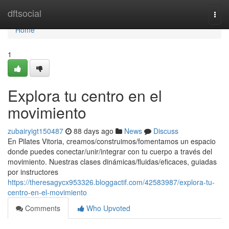
Home
dftsocial
Togg
navi
Home
1
Explora tu centro en el
movimiento
zubairyigt150487
88 days ago
News
Discuss
En Pilates Vitoria, creamos/construimos/fomentamos un espacio
donde puedes conectar/unir/integrar con tu cuerpo a través del
movimiento. Nuestras clases dinámicas/fluidas/eficaces, guiadas
por instructores
https://theresagycx953326.bloggactif.com/42583987/explora-tu-
centro-en-el-movimiento
Comments
Who Upvoted