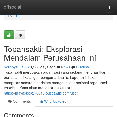
Home
dftsocial
Togg
navi
Home
1
Topansakti: Eksplorasi
Mendalam Perusahaan Ini
neilpoys331442
88 days ago
News
Discuss
Topansakti merupakan organisasi yang sedang menghasilkan
perhatian di kalangan pengamat bisnis. Laporan ini akan
mengulas secara mendalam mengenai operasional organisasi
tersebut. Kami akan menelusuri asal usul
https://mayaxbdk278015.buscawiki.com/user
Comments
Who Upvoted
Comments