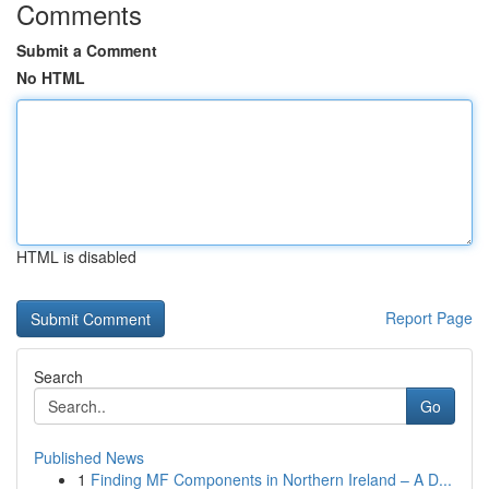
Comments
Submit a Comment
No HTML
HTML is disabled
Report Page
Search
Go
Published News
1
Finding MF Components in Northern Ireland – A D...