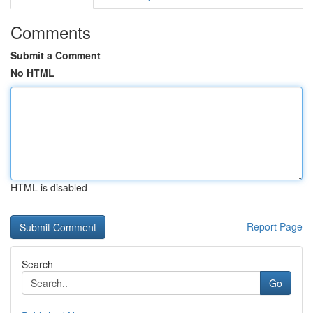
Comments
Submit a Comment
No HTML
HTML is disabled
Report Page
Search
Go