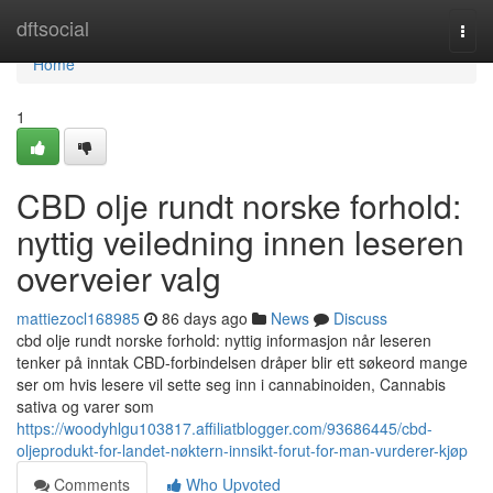
Home
dftsocial
Togg
navi
Home
1
CBD olje rundt norske forhold:
nyttig veiledning innen leseren
overveier valg
mattiezocl168985
86 days ago
News
Discuss
cbd olje rundt norske forhold: nyttig informasjon når leseren
tenker på inntak CBD-forbindelsen dråper blir ett søkeord mange
ser om hvis lesere vil sette seg inn i cannabinoiden, Cannabis
sativa og varer som
https://woodyhlgu103817.affiliatblogger.com/93686445/cbd-
oljeprodukt-for-landet-nøktern-innsikt-forut-for-man-vurderer-kjøp
Comments
Who Upvoted