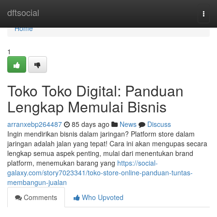
Home
dftsocial
Togg
navi
Home
1
Toko Toko Digital: Panduan
Lengkap Memulai Bisnis
arranxebp264487
85 days ago
News
Discuss
Ingin mendirikan bisnis dalam jaringan? Platform store dalam
jaringan adalah jalan yang tepat! Cara ini akan mengupas secara
lengkap semua aspek penting, mulai dari menentukan brand
platform, menemukan barang yang
https://social-
galaxy.com/story7023341/toko-store-online-panduan-tuntas-
membangun-jualan
Comments
Who Upvoted