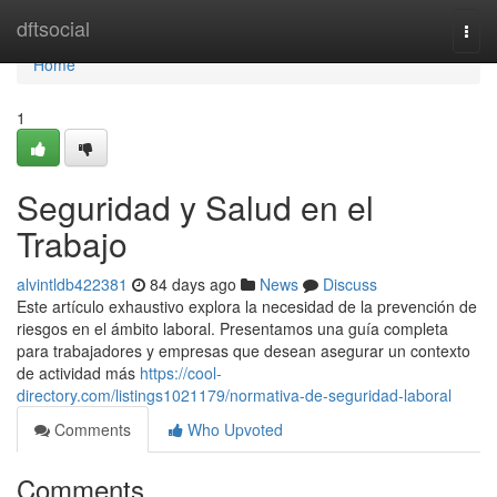
Home
dftsocial
Togg
navi
Home
1
Seguridad y Salud en el
Trabajo
alvintldb422381
84 days ago
News
Discuss
Este artículo exhaustivo explora la necesidad de la prevención de
riesgos en el ámbito laboral. Presentamos una guía completa
para trabajadores y empresas que desean asegurar un contexto
de actividad más
https://cool-
directory.com/listings1021179/normativa-de-seguridad-laboral
Comments
Who Upvoted
Comments