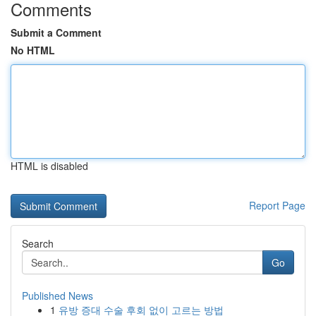
Comments
Submit a Comment
No HTML
HTML is disabled
Report Page
Search
Go
Published News
1
유방 증대 수술 후회 없이 고르는 방법