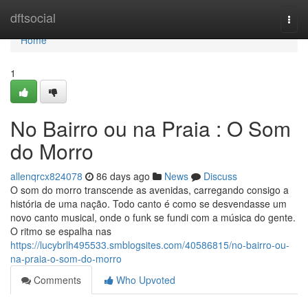
Home
dftsocial
Togg
navi
Home
1
No Bairro ou na Praia : O Som
do Morro
allenqrcx824078
86 days ago
News
Discuss
O som do morro transcende as avenidas, carregando consigo a
história de uma nação. Todo canto é como se desvendasse um
novo canto musical, onde o funk se fundi com a música do gente.
O ritmo se espalha nas
https://lucybrlh495533.smblogsites.com/40586815/no-bairro-ou-
na-praia-o-som-do-morro
Comments
Who Upvoted