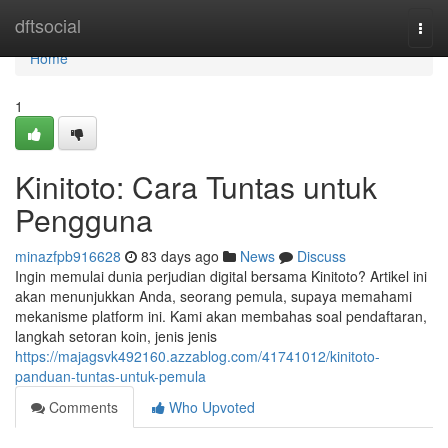
Home
dftsocial
Togg
navi
Home
1
Kinitoto: Cara Tuntas untuk
Pengguna
minazfpb916628
83 days ago
News
Discuss
Ingin memulai dunia perjudian digital bersama Kinitoto? Artikel ini
akan menunjukkan Anda, seorang pemula, supaya memahami
mekanisme platform ini. Kami akan membahas soal pendaftaran,
langkah setoran koin, jenis jenis
https://majagsvk492160.azzablog.com/41741012/kinitoto-
panduan-tuntas-untuk-pemula
Comments
Who Upvoted