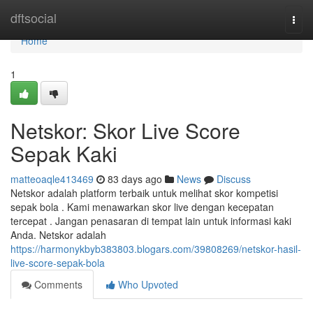
Home
dftsocial
Togg
navi
Home
1
Netskor: Skor Live Score
Sepak Kaki
matteoaqle413469
83 days ago
News
Discuss
Netskor adalah platform terbaik untuk melihat skor kompetisi
sepak bola . Kami menawarkan skor live dengan kecepatan
tercepat . Jangan penasaran di tempat lain untuk informasi kaki
Anda. Netskor adalah
https://harmonykbyb383803.blogars.com/39808269/netskor-hasil-
live-score-sepak-bola
Comments
Who Upvoted