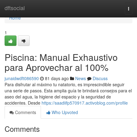
Home
dftsocial
Togg
navi
Home
1
Piscina: Manual Exhaustivo
para Aprovechar al 100%
junaidwdft086590
81 days ago
News
Discuss
Para disfrutar al máximo tu natatorio, es imprescindible seguir
una serie de pasos. Esta amplia guía te brindará consejos para el
aseo del agua, la higiene del espacio y la seguridad de
accidentes. Desde
https://saadiifp570917.activoblog.com/profile
Comments
Who Upvoted
Comments