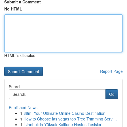
Submit a Comment
No HTML
HTML is disabled
Report Page
Search
Go
Published News
1
88m: Your Ultimate Online Casino Destination
1
How to Choose las vegas top Tree Trimming Servi...
1
İstanbul'da Yüksek Kalitede Hostes Tesisleri