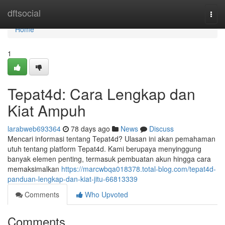
Home
dftsocial
Togg
navi
Home
1
Tepat4d: Cara Lengkap dan
Kiat Ampuh
larabweb693364
78 days ago
News
Discuss
Mencari informasi tentang Tepat4d? Ulasan ini akan pemahaman
utuh tentang platform Tepat4d. Kami berupaya menyinggung
banyak elemen penting, termasuk pembuatan akun hingga cara
memaksimalkan
https://marcwbqa018378.total-blog.com/tepat4d-
panduan-lengkap-dan-kiat-jitu-66813339
Comments
Who Upvoted
Comments