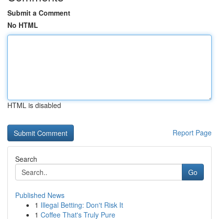
Submit a Comment
No HTML
HTML is disabled
Report Page
Search
Go
Published News
1
Illegal Betting: Don't Risk It
1
Coffee That's Truly Pure