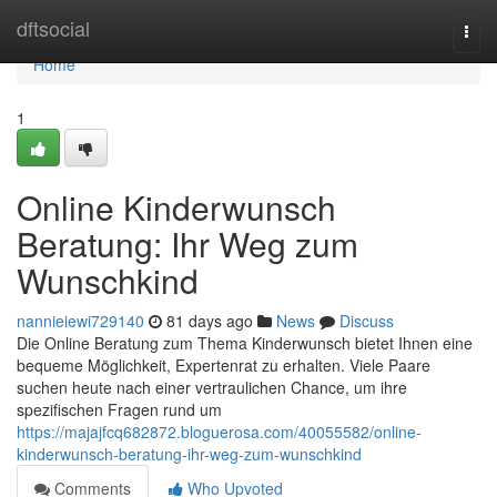
Home
dftsocial
Togg
navi
Home
1
Online Kinderwunsch
Beratung: Ihr Weg zum
Wunschkind
nannieiewi729140
81 days ago
News
Discuss
Die Online Beratung zum Thema Kinderwunsch bietet Ihnen eine
bequeme Möglichkeit, Expertenrat zu erhalten. Viele Paare
suchen heute nach einer vertraulichen Chance, um ihre
spezifischen Fragen rund um
https://majajfcq682872.bloguerosa.com/40055582/online-
kinderwunsch-beratung-ihr-weg-zum-wunschkind
Comments
Who Upvoted