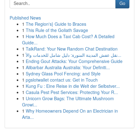
Go
Published News
1
The Region's} Guide to Braces
1
This Rule of the Goliath Savage
1
How Much Does a Taxi Cab Cost? A Detailed
Guide...
1
TalkRand: Your New Random Chat Destination
1
نقل عفش المدينة المنورة: دليل شامل للخدمات والأ...
1
Ending Gout Attacks: Your Comprehensive Guide
1
Alibarbar Australia Australia: Your Definiti...
1
Sydney Glass Pool Fencing: and Style
1
pgslotwallet contact us: Get in Touch
1
Kung Fu : Eine Reise in die Welt der Selbstver...
1
Casula Pest Pest Services: Protecting Your R...
1
Unicorn Grow Bags: The Ultimate Mushroom
Growi...
1
Why Homeowners Depend On an Electrician in
Arta...