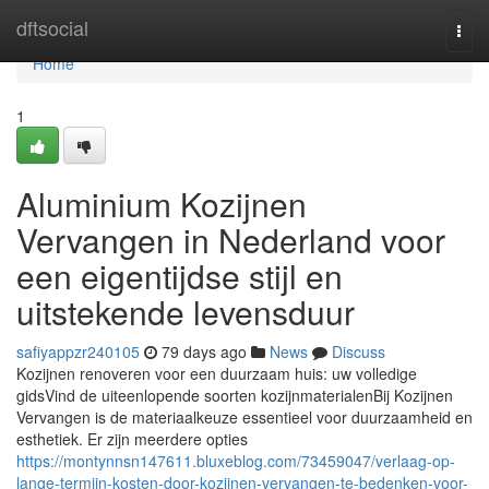
Home
dftsocial
Togg
navi
Home
1
Aluminium Kozijnen
Vervangen in Nederland voor
een eigentijdse stijl en
uitstekende levensduur
safiyappzr240105
79 days ago
News
Discuss
Kozijnen renoveren voor een duurzaam huis: uw volledige
gidsVind de uiteenlopende soorten kozijnmaterialenBij Kozijnen
Vervangen is de materiaalkeuze essentieel voor duurzaamheid en
esthetiek. Er zijn meerdere opties
https://montynnsn147611.bluxeblog.com/73459047/verlaag-op-
lange-termijn-kosten-door-kozijnen-vervangen-te-bedenken-voor-