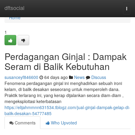
Home
dftsocial
Togg
navi
Home
1
Perdagangan Ginjal : Dampak
Seram di Balik Kebutuhan
susanceyf846600
64 days ago
News
Discuss
Fenomena perdagangan ginjal ini menghadirkan sebuah ironi
kelam, di balik desakan seseorang untuk memperoleh dana.
Praktik terlarang ini, yang kerap dijalankan secara diam-diam ,
mengeksploitasi keterbatasan
https://elijahmmnn631534.tblogz.com/jual-ginjal-dampak-gelap-di-
balik-desakan-54777485
Comments
Who Upvoted