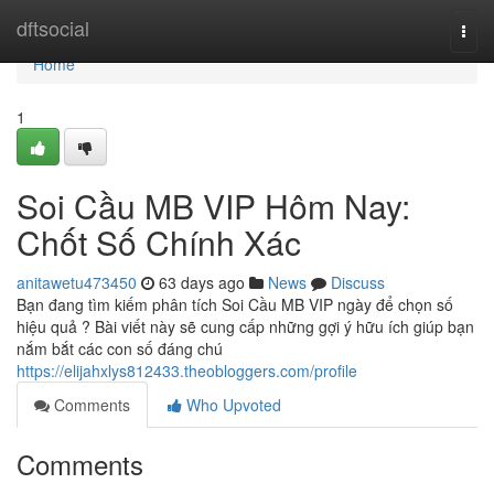
Home
dftsocial
Togg
navi
Home
1
Soi Cầu MB VIP Hôm Nay:
Chốt Số Chính Xác
anitawetu473450
63 days ago
News
Discuss
Bạn đang tìm kiếm phân tích Soi Cầu MB VIP ngày để chọn số
hiệu quả ? Bài viết này sẽ cung cấp những gợi ý hữu ích giúp bạn
nắm bắt các con số đáng chú
https://elijahxlys812433.theobloggers.com/profile
Comments
Who Upvoted
Comments