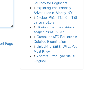
Journey for Beginners
1
Exploring Eco-Friendly
Adventures in Albany, NY
1
24club: Phân Tích Chi Tiết
và Lừa Đảo ?
1
Hitwinbet ทางเข้า: อัพเดท
ล่าสุด มกราคม 2567
1
Computer ATC Routers : A
Detailed Examination
ort Page
1
Unlocking EE88: What You
Must Know
1
xKontra: Produção Visual
Original