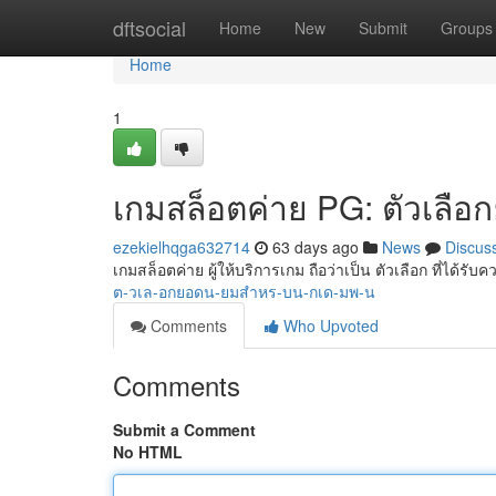
Home
dftsocial
Home
New
Submit
Groups
Home
1
เกมสล็อตค่าย PG: ตัวเลือ
ezekielhqga632714
63 days ago
News
Discus
เกมสล็อตค่าย ผู้ให้บริการเกม ถือว่าเป็น ตัวเลือก ที่ได้รั
ต-วเล-อกยอดน-ยมสำหร-บน-กเด-มพ-น
Comments
Who Upvoted
Comments
Submit a Comment
No HTML