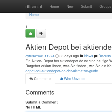
Home
dftsocial
Home
New
Submit
Groups
Home
1
Aktien Depot bei aktiende
cyruswtww611274
63 days ago
News
Discuss
Ein Aktien- Depot bei aktiendepot.de ist eine häufige 
Ratgeber erklärt Ihnen, was Sie finden , wie Sie ein 
depot-bei-aktiendepot-de-der-ultimative-guide
Comments
Who Upvoted
Comments
Submit a Comment
No HTML