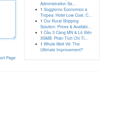
Administration Se...
1
Soggiorno Economico a
Tropea: Hotel Low Cost, C...
1
Our Rural Shipping
Solution: Prices & Availabi...
1
Cầu 3 Càng MN & Lô Xiên
XSMB: Phân Tích Chi Ti...
1
Whole Melt V6: The
Ultimate Improvement?
ort Page