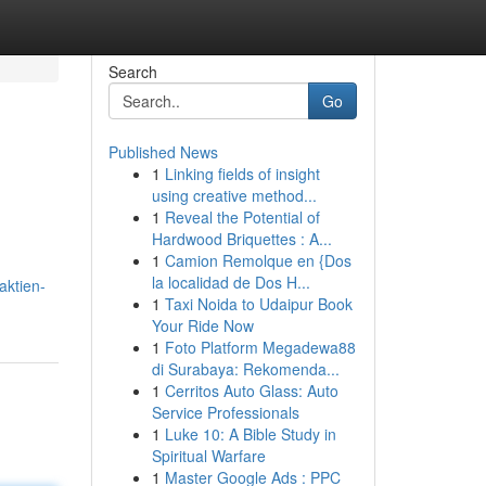
Search
Go
Published News
1
Linking fields of insight
using creative method...
1
Reveal the Potential of
Hardwood Briquettes : A...
1
Camion Remolque en {Dos
la localidad de Dos H...
aktien-
1
Taxi Noida to Udaipur Book
Your Ride Now
1
Foto Platform Megadewa88
di Surabaya: Rekomenda...
1
Cerritos Auto Glass: Auto
Service Professionals
1
Luke 10: A Bible Study in
Spiritual Warfare
1
Master Google Ads : PPC