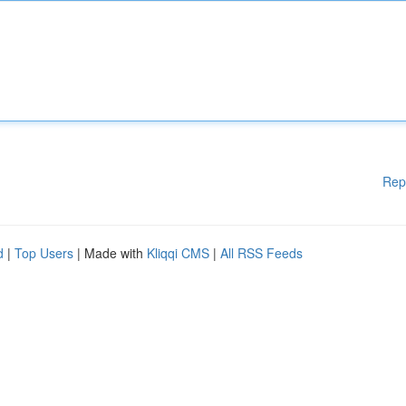
Rep
d
|
Top Users
| Made with
Kliqqi CMS
|
All RSS Feeds