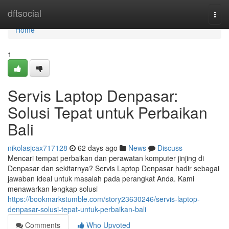
Home
dftsocial
Togg
navi
Home
1
Servis Laptop Denpasar:
Solusi Tepat untuk Perbaikan
Bali
nikolasjcax717128
62 days ago
News
Discuss
Mencari tempat perbaikan dan perawatan komputer jinjing di
Denpasar dan sekitarnya? Servis Laptop Denpasar hadir sebagai
jawaban ideal untuk masalah pada perangkat Anda. Kami
menawarkan lengkap solusi
https://bookmarkstumble.com/story23630246/servis-laptop-
denpasar-solusi-tepat-untuk-perbaikan-bali
Comments
Who Upvoted