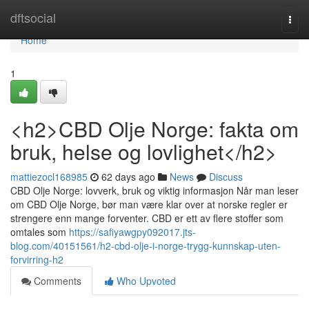
Home
dftsocial
Togg
navi
Home
1
<h2>CBD Olje Norge: fakta om
bruk, helse og lovlighet</h2>
mattiezocl168985
62 days ago
News
Discuss
CBD Olje Norge: lovverk, bruk og viktig informasjon Når man leser
om CBD Olje Norge, bør man være klar over at norske regler er
strengere enn mange forventer. CBD er ett av flere stoffer som
omtales som
https://safiyawgpy092017.jts-
blog.com/40151561/h2-cbd-olje-i-norge-trygg-kunnskap-uten-
forvirring-h2
Comments
Who Upvoted