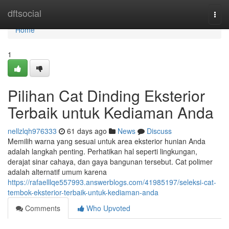
Home
dftsocial
Togg
navi
Home
1
Pilihan Cat Dinding Eksterior
Terbaik untuk Kediaman Anda
nellzlqh976333
61 days ago
News
Discuss
Memilih warna yang sesuai untuk area eksterior hunian Anda
adalah langkah penting. Perhatikan hal seperti lingkungan,
derajat sinar cahaya, dan gaya bangunan tersebut. Cat polimer
adalah alternatif umum karena
https://rafaelllqe557993.answerblogs.com/41985197/seleksi-cat-
tembok-eksterior-terbaik-untuk-kediaman-anda
Comments
Who Upvoted