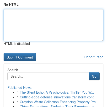
No HTML
HTML is disabled
Report Page
Search
Go
Published News
1
The Silent Echo: A Psychological Thriller You W...
1
Cutting-edge defense innovations transform cont...
1
Croydon Waste Collection Enhancing Property Pre...
1
China Foundations: Exploring Their Experiment.c...