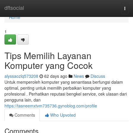
Home
dftsocial
Togg
navi
Home
1
Tips Memilih Layanan
Komputer yang Cocok
alyssaozlq573208
62 days ago
News
Discuss
Untuk memperoleh komputer yang senantiasa berfungsi dalam
optimal, penting untuk memilih perbaikan komputer yang
profesional . Perhatikan reputasi bengkel service, cek ulasan dari
pengguna lain, dan
https://tasneemxtvm735736.gynoblog.com/profile
Comments
Who Upvoted
Comments