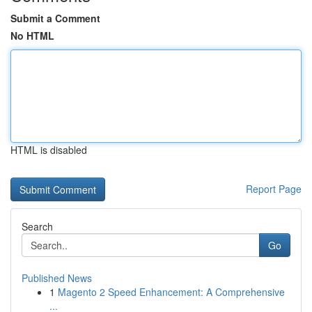
Submit a Comment
No HTML
HTML is disabled
Report Page
Search
Go
Published News
1
Magento 2 Speed Enhancement: A Comprehensive
...