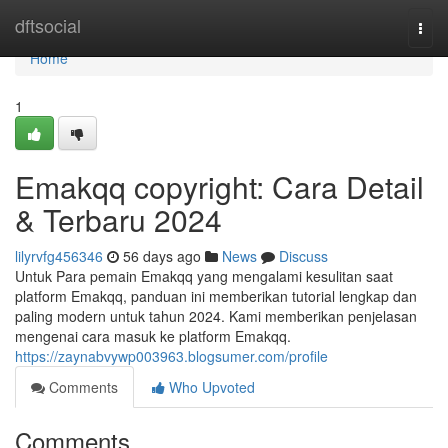
Home
dftsocial
Togg
navi
Home
1
Emakqq copyright: Cara Detail
& Terbaru 2024
lilyrvfg456346
56 days ago
News
Discuss
Untuk Para pemain Emakqq yang mengalami kesulitan saat
platform Emakqq, panduan ini memberikan tutorial lengkap dan
paling modern untuk tahun 2024. Kami memberikan penjelasan
mengenai cara masuk ke platform Emakqq.
https://zaynabvywp003963.blogsumer.com/profile
Comments
Who Upvoted
Comments