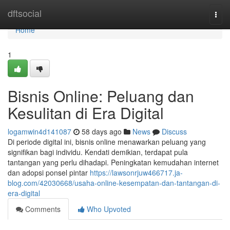
Home
dftsocial
Togg
navi
Home
1
Bisnis Online: Peluang dan
Kesulitan di Era Digital
logamwin4d141087
58 days ago
News
Discuss
Di periode digital ini, bisnis online menawarkan peluang yang
signifikan bagi individu. Kendati demikian, terdapat pula
tantangan yang perlu dihadapi. Peningkatan kemudahan internet
dan adopsi ponsel pintar
https://lawsonrjuw466717.ja-
blog.com/42030668/usaha-online-kesempatan-dan-tantangan-di-
era-digital
Comments
Who Upvoted