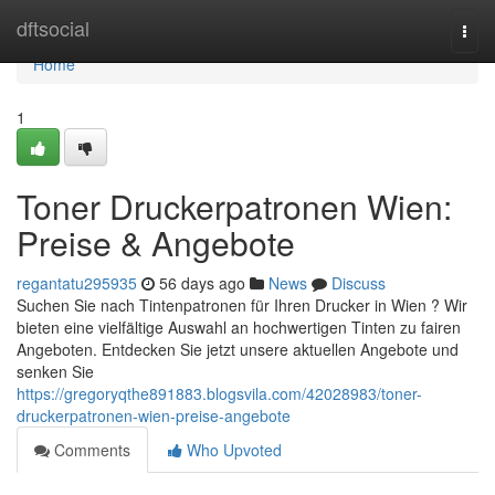
Home
dftsocial
Togg
navi
Home
1
Toner Druckerpatronen Wien:
Preise & Angebote
regantatu295935
56 days ago
News
Discuss
Suchen Sie nach Tintenpatronen für Ihren Drucker in Wien ? Wir
bieten eine vielfältige Auswahl an hochwertigen Tinten zu fairen
Angeboten. Entdecken Sie jetzt unsere aktuellen Angebote und
senken Sie
https://gregoryqthe891883.blogsvila.com/42028983/toner-
druckerpatronen-wien-preise-angebote
Comments
Who Upvoted