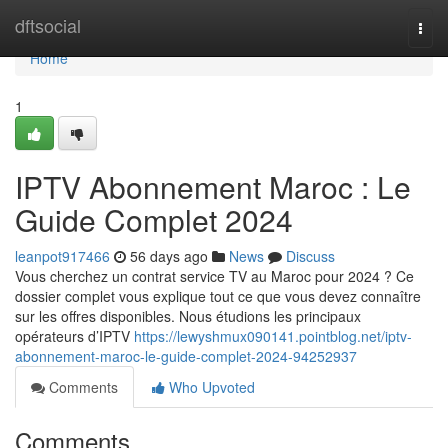
Home
dftsocial
Togg
navi
Home
1
IPTV Abonnement Maroc : Le
Guide Complet 2024
leanpot917466
56 days ago
News
Discuss
Vous cherchez un contrat service TV au Maroc pour 2024 ? Ce
dossier complet vous explique tout ce que vous devez connaître
sur les offres disponibles. Nous étudions les principaux
opérateurs d’IPTV
https://lewyshmux090141.pointblog.net/iptv-
abonnement-maroc-le-guide-complet-2024-94252937
Comments
Who Upvoted
Comments