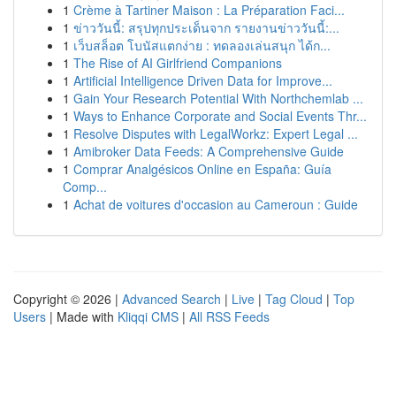
1
Crème à Tartiner Maison : La Préparation Faci...
1
ข่าววันนี้: สรุปทุกประเด็นจาก รายงานข่าววันนี้:...
1
เว็บสล็อต โบนัสแตกง่าย : ทดลองเล่นสนุก ได้ก...
1
The Rise of AI Girlfriend Companions
1
Artificial Intelligence Driven Data for Improve...
1
Gain Your Research Potential With Northchemlab ...
1
Ways to Enhance Corporate and Social Events Thr...
1
Resolve Disputes with LegalWorkz: Expert Legal ...
1
Amibroker Data Feeds: A Comprehensive Guide
1
Comprar Analgésicos Online en España: Guía
Comp...
1
Achat de voitures d'occasion au Cameroun : Guide
Copyright © 2026 |
Advanced Search
|
Live
|
Tag Cloud
|
Top
Users
| Made with
Kliqqi CMS
|
All RSS Feeds