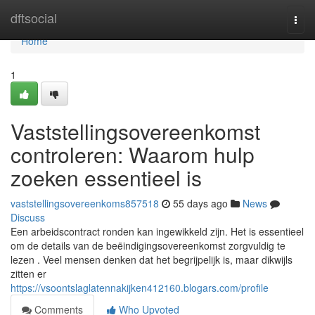
Home
dftsocial
Togg
navi
Home
1
Vaststellingsovereenkomst
controleren: Waarom hulp
zoeken essentieel is
vaststellingsovereenkoms857518
55 days ago
News
Discuss
Een arbeidscontract ronden kan ingewikkeld zijn. Het is essentieel
om de details van de beëindigingsovereenkomst zorgvuldig te
lezen . Veel mensen denken dat het begrijpelijk is, maar dikwijls
zitten er
https://vsoontslaglatennakijken412160.blogars.com/profile
Comments
Who Upvoted