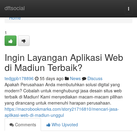
Home
dftsocial
Togg
navi
Home
1
Ingin Layangan Aplikasi Web
di Madiun Terbaik?
tedjgpb178896
55 days ago
News
Discuss
Apakah Perusahaan Anda membutuhkan solusi digital yang
modern? Cobalah untuk menghubungi jasa desain situs web
terbaik di Madiun! Kami menyediakan macam-macam pilihan
yang dirancang untuk memenuhi harapan perusahaan.
https://macrobookmarks.com/story21716810/mencari-jasa-
aplikasi-web-di-madiun-unggul
Comments
Who Upvoted