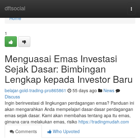
Home
dftsocial
Togg
navi
Home
1
Menguasai Emas Investasi
Sejak Dasar: Bimbingan
Lengkap kepada Investor Baru
belajar-gold-trading-pro865861
55 days ago
News
Discuss
Ingin berinvestasi di lingkungan perdagangan emas? Panduan ini
akan mengarahkan Anda mempelajari dasar-dasar perdagangan
emas sejak dasar. Kami akan membahas tentang apa itu emas,
gimana cara melakukan emas, risiko
https://tradingmudah.com
Comments
Who Upvoted