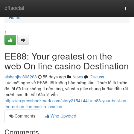
Home
dftsocial
Togg
navi
Home
1
EE88: Your greatest on the
web On line casino Destination
aishaojbc308263
55 days ago
News
Discuss
Lúc mới nghe về EE88, tôi không hào hứng lắm. Thực tế là trước
đó tôi đã thử không ít nền tảng, và cảm giác chung là “lúc đầu rất
mượt, sau thì bắt đầu lộ vấn
https://expressbookmark.com/story21541441/ee88-your-best-on-
the-net-on-line-casino-location
Comments
Who Upvoted
Comments